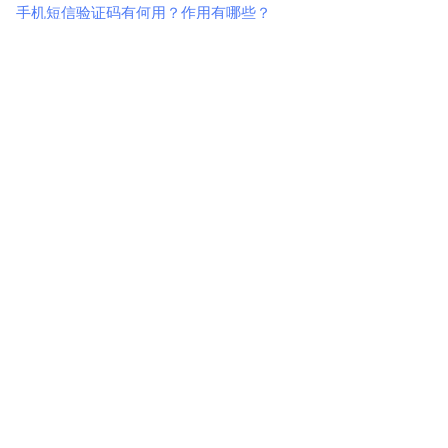
手机短信验证码有何用？作用有哪些？
详细介绍什么是0级短信、即显短信、霸屏短信和闪信
短信平台验证码发送失败的常见原因
彩信群发软件价格是怎么定义的，发一条彩信大概多少钱
短信验证码是怎么收费的，价格是多少
手机群发短信竟然被拦截？如何大量群发？
短信群发平台的市场发展前景如何
产品
支持
关于
Copyright © 2010-2026 上海中昱文化传播有限公司 All rights
reserved.