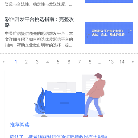
资质与合法性、稳定性与发送速度、覆
盖范围与功能灵活性，以及价格透明与
售后服务，企业可以在众多平台中找到
彩信群发平台挑选指南：完整攻
最适合自己业务需求的短信平台。
略
中昱维信提供领先的彩信群发平台，本
文详细介绍了如何挑选优质彩信平台的
指南，帮助企业做出明智的选择，提升
信息传播效果。
»
«
1
2
3
4
5
6
7
8
...
13
14
推荐阅读
确认了，携号转网对短信验证码接收没有大影响