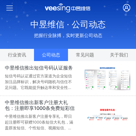
中昱维信 · 公司动态
把握行业脉搏，实时更新公司动态
行业资讯
公司动态
常见问题
关于我们
中昱维信推出短信号码认证服务
短信号码认证通过官方渠道为企业短信
加注品牌标识，解决号码随机与信任不
足问题。它既能提升触达率和安全性，
又能强化品牌曝光。目前已覆盖主流安
卓终端，广泛应用于电商、金融和政企
中昱维信推出新客户注册大礼
服务，正逐步成为企业通信标配。
包：注册即享1000条免费短彩信
中昱维信推出新客户注册专享礼，即日
起注册即可获赠1000条短信大礼包，涵
盖群发短信、个性短信、视频短信、群
发彩信和验证码短信各200条。活动让