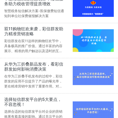
供API兼容、手机App、Web端等全链路
务助力税收管理提质增效
短信解决方案，支持国内外多通道高可
用发送，并确保合规安全。通过快速迁
智慧税务短信解决方案-医保缴费短信通
移方案，企业可在72小时内完成切换，
知到单位社保费催报解决方案
保障业务连续稳定运行。
双11购物狂欢来袭，彩信群发助
力精准营销攻略
彩信群发在双11这样的购物狂欢节中，
具备极高的推广价值。通过丰富的内容
展示、精准的用户触达以及适时的互动
体验，彩信群发可以帮助商家更好地吸
引目标用户，实现营销转化。双11不仅
从华为三折叠新品发布，看彩信
是电商平台的竞技场，更是品牌展示实
群发如何影响消费决策
力、提升用户粘性的良好时机。充分利
用彩信群发，制定切实可行的营销策
在华为三折叠手机发布的过程中，彩信
略，能让品牌在双11大放异彩，实现业
群发的应用不仅提升了产品的曝光率，
绩增长和品牌提升的双赢目标。
更在精准营销中发挥了重要作用。对于
企业而言，彩信群发已不仅仅是一种推
广工具，更是一种提升品牌知名度、增
选择短信群发平台的5大要点，
强用户粘性的重要手段。未来，随着技
不容忽视！
术的不断发展，彩信群发将在更多领域
发挥更大的价值，成为企业数字化营销
选择合适的短信群发平台对企业的营销
的重要利器。
效果有着直接的影响。通过关注平台的