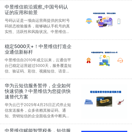
企业一次性体验全产品服务，满足营销
中昱维信前沿观察_中国号码认
推广、安全验证与客户运营等多场景需
证的应用和前景
求。平台拥有15年行业经验与多重资质
认证，通信稳定合规，为企业打造高
号码认证是一项由运营商提供的实时号
效、便捷、全链路的沟通解决方案。
码状态校验服务，能够确认手机号的真
实性、活跃性和风险状况。中昱维信认
为相比传统短信验证码，号码认证无需
用户输入，验证过程更便捷，同时能有
稳定5000天+！中昱维信打造企
效防范虚假注册、批量欺诈和SIM卡劫
业通信新标杆
持。该技术已在金融交易、互联网注
册、出行服务和跨境通信等场景中得到
中昱维信自2010年成立以来，云通信平
应用。尽管在接口标准和隐私合规方面
台已稳定运营超过5000天，服务覆盖短
仍面临挑战，但随着标准化推进与多重
信、验证码、彩信、视频短信、语音及
验证结合，号码认证的前景十分广阔。
国际短信等全场景需求。平台采用分布
式架构与电信级数据中心，支持千万级
华为云短信服务暂停，企业如何
并发处理，直连三大运营商并覆盖全球
快速切换？中昱维信为您提供快
240+国家和地区。凭借自主研发、灵活
速替代方案
交付模式及极致用户体验，中昱维信赢
得金融、汽车、零售、游戏等行业万余
华为云已于2025年4月25日正式停止短
家客户的信赖，成为通信服务的专业标
信发送服务，众多依赖其验证码、通
杆。
知、营销短信的企业面临业务中断风
险。作为曾经的华为云入驻短信服务
商，中昱维信熟悉其接口与场景，能提
中昱维信赋能智慧税务，短信服