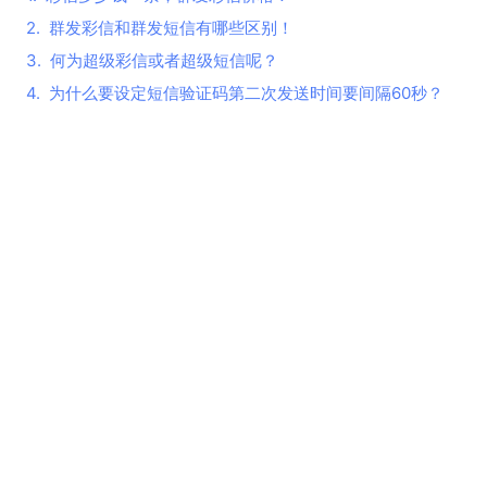
2.
群发彩信和群发短信有哪些区别！
3.
何为超级彩信或者超级短信呢？
4.
为什么要设定短信验证码第二次发送时间要间隔60秒？
5.
回执显示发送成功但是手机却没有收到短信？
6.
【讨论】群发短信营销该不该加短链接
7.
群发彩信图片尺寸多少合适
8.
怎样避免短信验证码发送失败
产品
支持
关于
Copyright © 2010-2026 上海中昱文化传播有限公司 All rights