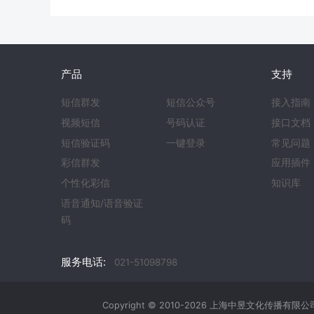
产品
支持
短信群发
短信公众号
接入指南
视频短信
号码认证
接口文档
短信验证码
一键登录
常见问题
彩信群发
应用插件
个性化彩信
知识库
语音通知/语音验证
码
服务电话:
021-51098798
Copyright © 2010-2026 上海中昱文化传播有限公司 All