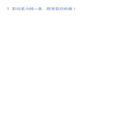
1.
彩信多少钱一条，群发彩信价格！
2.
群发彩信和群发短信有哪些区别！
3.
何为超级彩信或者超级短信呢？
4.
为什么要设定短信验证码第二次发送时间要间隔60秒？
5.
回执显示发送成功但是手机却没有收到短信？
6.
【讨论】群发短信营销该不该加短链接
7.
群发彩信图片尺寸多少合适
8.
怎样避免短信验证码发送失败
产品
支持
关于