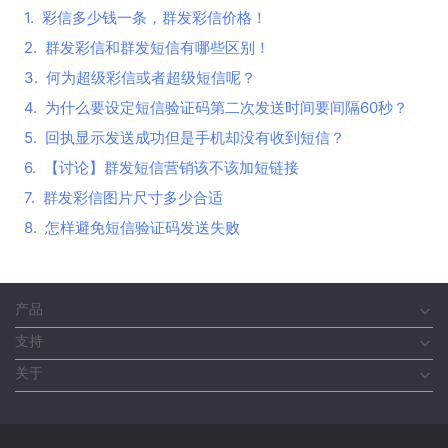
1.
彩信多少钱一条，群发彩信价格！
2.
群发彩信和群发短信有哪些区别！
3.
何为超级彩信或者超级短信呢？
4.
为什么要设定短信验证码第二次发送时间要间隔60秒？
5.
回执显示发送成功但是手机却没有收到短信？
6.
【讨论】群发短信营销该不该加短链接
7.
群发彩信图片尺寸多少合适
8.
怎样避免短信验证码发送失败
产品
支持
关于