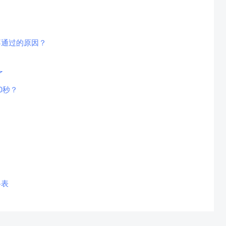
不通过的原因？
了
0秒？
格表