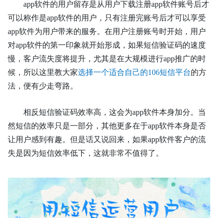
app软件
的用户留存是从用户下载注册
app软件
账号后才
可以称作是
app软件
的用户，只有注册完账号后才可以享受
app软件
为用户带来的服务。在用户注册账号时开始，用户
对
app软件
的第一印象就开始形成，如果短信验证码的
速度
慢
，
客户流失度将提升，尤其是在大规模进行
app推广的时
候，所以这里教大家
选择一个适合自己的
106短信平台
的方
法，便有少走弯路。
相反短信验证码效率高，这会为
app软件
本身加分。当
然短信的效率只是一部分，其他更多在于
app软件
本身是否
让用户感到有趣。但是话又说回来，如果
app软件
客户的流
失是因为短信效率低下，这就非常不值得了。