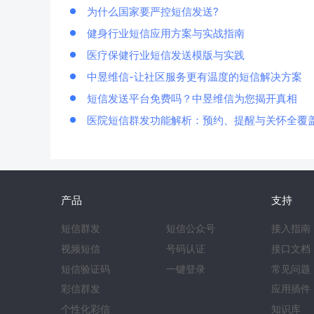
为什么国家要严控短信发送?
健身行业短信应用方案与实战指南
医疗保健行业短信发送模版与实践
中昱维信-让社区服务更有温度的短信解决方案
短信发送平台免费吗？中昱维信为您揭开真相
医院短信群发功能解析：预约、提醒与关怀全覆
产品
支持
短信群发
短信公众号
接入指南
视频短信
号码认证
接口文档
短信验证码
一键登录
常见问题
彩信群发
应用插件
个性化彩信
知识库