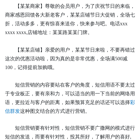
【某某商家】尊敬的会员用户，为了庆祝节日的来临，
商家感恩回馈各大新老客户，某某店铺节日大促销，全场七
折，活动多多，更有惊喜来送你，快来参与吧。电话
x
xx
xxxx xxxx,
店铺地址：某某路某某门牌。
【某某店铺】亲爱的用户，某某节日来啦，不要再错过
这次的优惠活动啦，因为真的是非常优惠，全场满
5
00
减
1
00
，记得提前加购哦。
短信营销的内容要站在客户的角度，短信用语不要太过
于专业板正，要有亲和力，可以适当的用一下当前的网络用
语，更拉近与客户的距离
，
如果预算充足的话还可以选择
彩
信群发
这种图文结合的方式进行营销。
短信营销要有针对性，短信营销不要广撒网的模式进行
短信的发送，而要有针对性，投其所好，了解用户的喜好
,