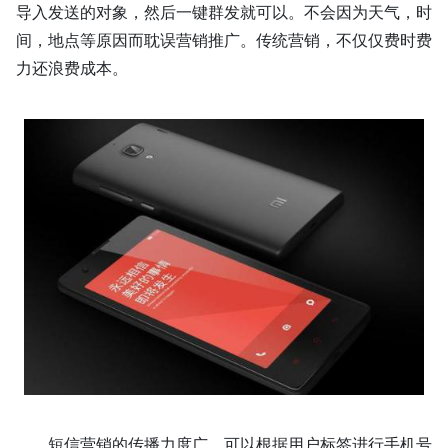
导入发送的对象，
然后一键
群发
就可以
。
不会因为天气，时
间，地点等原因而耽误营销推广。传统营销，不仅仅费时费
力还浪费成本。
短信营销的传播力度广，
可以
根据
用户标签进行
手机号