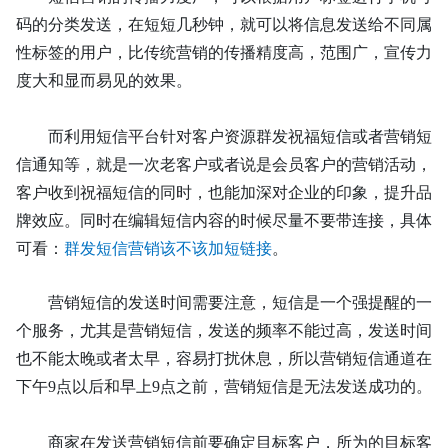
码的
分类发送
，在短短几秒钟，就可以将信息发送给不同
属
性标签
的用户，比传统营销的传播
精度高
，范围
广
，宣传力
度
大和
显而易见
的
效果。
而利用
短信
平台针对客户资源
群发
祝福短信或者营销短
信
通知等
，
就是一次老客户或者说是会员客户的营销活动
，
客户收到祝福短信的同时，也能
加深
对企业
的印象，提升品
牌效应。同时在编辑短信内容的时候尽量不要带连接，具体
可看：
群发短信营销该不该加短链接
。
营销短信的发送时间
需要注意，短信是一个强提醒的一
个服务，尤其是营销短信，发送的频率不能过高，发送时间
也不能太晚或者太早，容易打扰休息，所以营销短信通道在
下午
9点以后和早上9点之前，营销短信是无法发送成功的。
商家在发送营销短信前要确定目标客户，所为的目标客