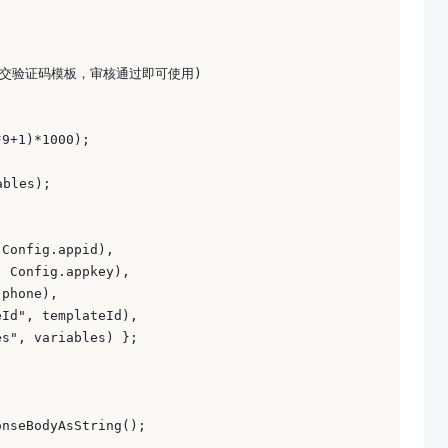
并提交验证码模板，审核通过即可使用) 

9+1)*1000); 



bles); 

Config.appid),  

 Config.appkey), 

phone),  

Id", templateId),  

s", variables) }; 

nseBodyAsString(); 
