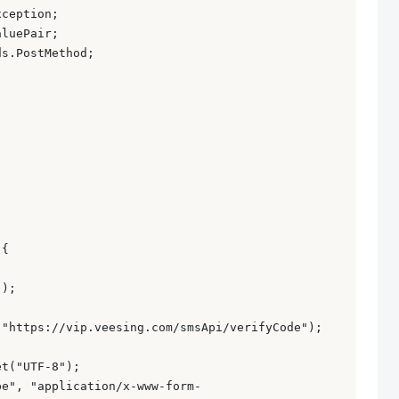
ception; 

luePair; 

s.PostMethod; 

{ 

); 

"https://vip.veesing.com/smsApi/verifyCode"); 

t("UTF-8"); 

pe", "application/x-www-form-