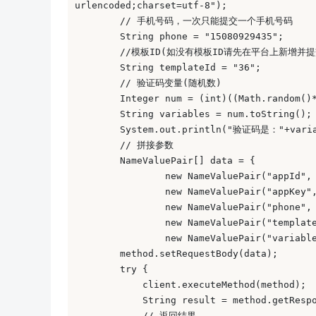
urlencoded;charset=utf-8"); 

        // 手机号码，一次只能提交一个手机号码 

        String phone = "15080929435"; 

        //模板ID(如没有模板ID请先在平台上新增
        String templateId = "36"; 

        // 验证码变量(随机数) 

        Integer num = (int)((Math.random()*
        String variables = num.toString(); 
        System.out.println("验证码是："+varia
        // 拼接参数 

        NameValuePair[] data = {  

                new NameValuePair("appId", 
                new NameValuePair("appKey",
                new NameValuePair("phone", 
                new NameValuePair("template
                new NameValuePair("variable
        method.setRequestBody(data); 

        try { 

            client.executeMethod(method); 

            String result = method.getRespo
            // 返回结果 
