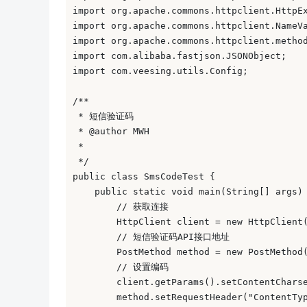
import org.apache.commons.httpclient.HttpEx
import org.apache.commons.httpclient.NameVa
import org.apache.commons.httpclient.method
import com.alibaba.fastjson.JSONObject; 

import com.veesing.utils.Config; 

/** 

 * 短信验证码 

 * @author MWH 

 * 

 */ 

public class SmsCodeTest { 

    public static void main(String[] args) 
        // 获取连接 

        HttpClient client = new HttpClient(
        // 短信验证码API接口地址 

        PostMethod method = new PostMethod(
        // 设置编码 

        client.getParams().setContentCharse
        method.setRequestHeader("ContentTy