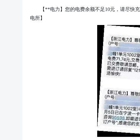
【
**电力
】
您的电费余额不足
10元
，
请尽快充
电所】