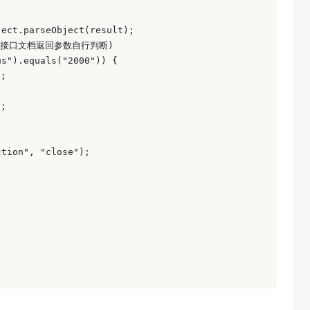
ect.parseObject(result); 

根据接口文档返回参数自行判断) 

s").equals("2000")) { 

; 

; 

tion", "close");   
