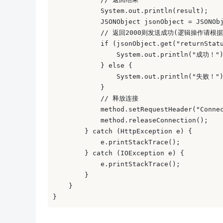
            System.out.println(result); 

            JSONObject jsonObject = JSONObj
            // 返回2000则发送成功(逻辑操作请
            if (jsonObject.get("returnStatu
                System.out.println("成功！")
            } else { 

                System.out.println("失败！")
            } 

            // 释放连接 

            method.setRequestHeader("Connec
            method.releaseConnection(); 

        } catch (HttpException e) { 

            e.printStackTrace(); 

        } catch (IOException e) { 

            e.printStackTrace(); 

        } 

    } 

}