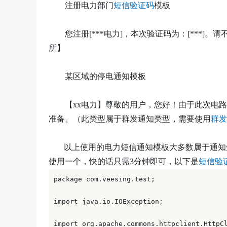
注册电力部门
短信验证码
模板
您注册
[***
电力
]
，
本次
验证码
为
：
[***]
所】
某区域的停电通知模板
【
xx电力】尊敬的用户，您好！由于此次电路
准备。（此类型属于群发通知类型，需要使用
群发
以上使用的电力短信通知模板大多数属于通知
使用一个，快的话只需
3分钟即可，以下是
短信验
package com.veesing.test; 

import java.io.IOException; 

import org.apache.commons.httpclient.HttpCl