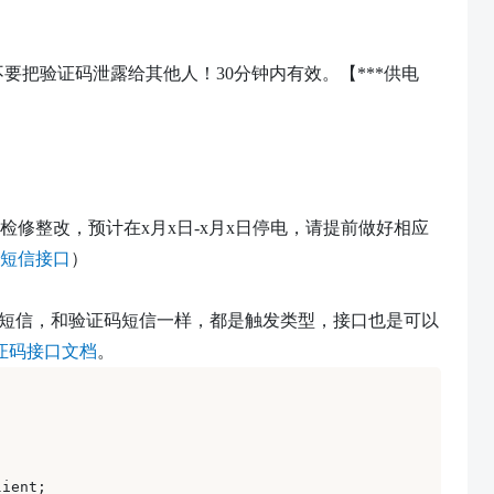
。请不要把验证码泄露给其他人！
30
分钟内
有效
。【
***供电
检修整改，预计在x月x日-x月x日停电，请提前做好相应
短信接口
）
短信，和验证码短信一样，都是触发类型，接口也是可以
证码接口文档
。
ient; 
