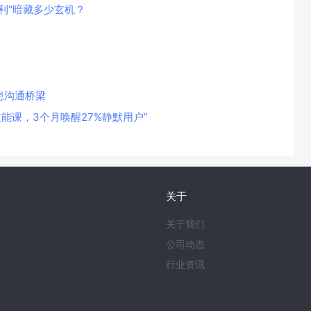
利"暗藏多少玄机？
患沟通桥梁
技能课，3个月唤醒27%静默用户”
关于
关于我们
公司动态
行业资讯