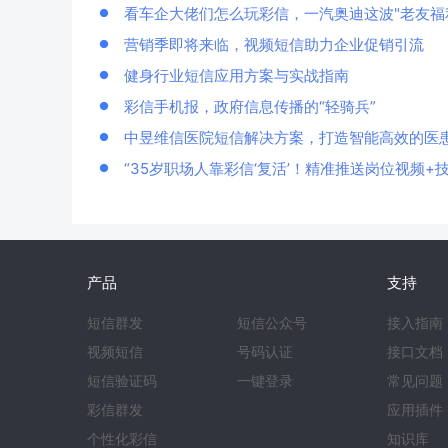
看车企大佬们怎么玩彩信，一汽奥迪这波"老友福
营销季即将来临，视频短信助力企业促销引流
健身行业短信应用方案与实战指南
彩信手机报，政府信息传播的“轻骑兵”
中昱维信医院短信解决方案，打造智能高效的医
“35岁职场人靠彩信‘复活’！精准推送岗位视频+
产品
支持
短信群发
短信公众号
接入指南
视频短信
号码认证
接口文档
短信验证码
一键登录
常见问题
彩信群发
应用插件
个性化彩信
知识库