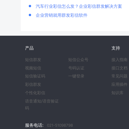
汽车行业彩信怎么发？企业彩信群发解决方案
企业营销就用群发彩信软件
产品
支持
短信群发
短信公众号
接入指南
视频短信
号码认证
接口文档
短信验证码
一键登录
常见问题
彩信群发
应用插件
个性化彩信
知识库
语音通知/语音验证
码
服务电话:
021-51098798