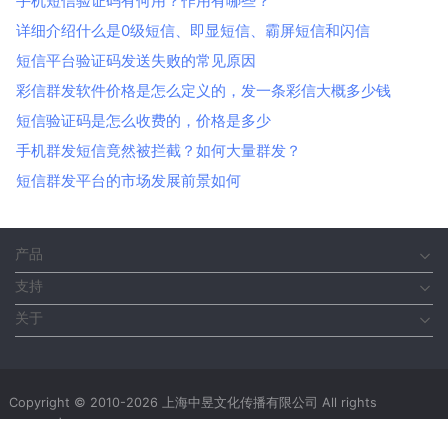
手机短信验证码有何用？作用有哪些？
详细介绍什么是0级短信、即显短信、霸屏短信和闪信
短信平台验证码发送失败的常见原因
彩信群发软件价格是怎么定义的，发一条彩信大概多少钱
短信验证码是怎么收费的，价格是多少
手机群发短信竟然被拦截？如何大量群发？
短信群发平台的市场发展前景如何
产品
支持
关于
Copyright © 2010-2026 上海中昱文化传播有限公司 All rights
reserved.
沪ICP备11025273号-4
增值电信业务经营许可证号：B2-20160604
|