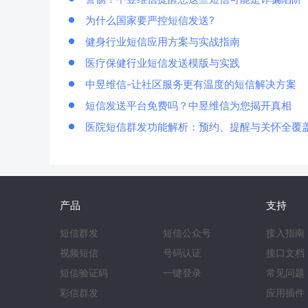
为什么国家要严控短信发送?
健身行业短信应用方案与实战指南
医疗保健行业短信发送模版与实践
中昱维信-让社区服务更有温度的短信解决方案
短信发送平台免费吗？中昱维信为您揭开真相
医院短信群发功能解析：预约、提醒与关怀全覆
产品
支持
短信群发
短信公众号
接入指南
视频短信
号码认证
接口文档
短信验证码
一键登录
常见问题
彩信群发
应用插件