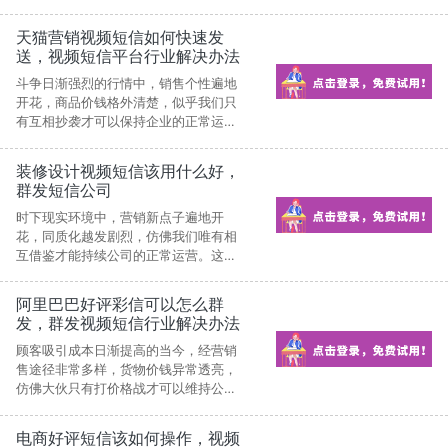
运营。这样的这种情况给公司带走了什
么?无非是更加躁动不安和煞费苦心。
天猫营销视频短信如何快速发
送，视频短信平台行业解决办法
斗争日渐强烈的行情中，销售个性遍地
开花，商品价钱格外清楚，似乎我们只
有互相抄袭才可以保持企业的正常运
营。此类做法给企业带走了什么?除了是
更加躁动不安和殚精竭虑。
装修设计视频短信该用什么好，
群发短信公司
时下现实环境中，营销新点子遍地开
花，同质化越发剧烈，仿佛我们唯有相
互借鉴才能持续公司的正常运营。这样
模式给公司带去了什么?无非是越加躁动
不安和费尽心机。
阿里巴巴好评彩信可以怎么群
发，群发视频短信行业解决办法
​顾客吸引成本日渐提高的当今，经营销
售途径非常多样，货物价钱异常透亮，
仿佛大伙只有打价格战才可以维持公司
的正常运营。这样的这种情况给公司带
去了哪些?除了是越加躁动不安和殚精竭
电商好评短信该如何操作，视频
虑。