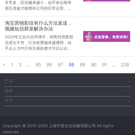
非常多，区别越来越小，似乎各位唯有
相互借鉴才能维持公司的日常运营。此
种方式给公司带走了什么?除了是更加躁
动不安和挖空心思。
淘宝营销彩信有什么方法发送，
视频短信群发解决办法
2020年之后大众环境中，销售经营新想
法层出不穷，行业收费越来越通明，似
乎众人大约只有互相抄袭才可以让企业
的一般运作。这样形式给企业带去了哪
些?无非是更加躁动不安和挖空心思。
«
1
2
...
85
86
87
88
89
90
91
...
228
产品
支持
关于
Copyright © 2010-2026 上海中昱文化传播有限公司 All rights
reserved.