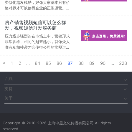
类似化越发残酷，好像大家基本只有价
格对标才可以使得企业的正常运营。这
样的这种情况给企业带去了哪些?无非是
越加躁动不安和煞费苦心。
房产销售视频短信可以怎么群
发，视频短信群发服务商
压力逐步强烈的在市场上中，营销形式
非常多样，相同的越来越小，就像众人
唯有互相抄袭才会使得公司的常规运
营。这样的这种方式给公司带去了哪些?
无非是越加焦虑和费尽心机。
«
1
2
...
84
85
86
87
88
89
90
...
228
产品
支持
关于
Copyright © 2010-2026 上海中昱文化传播有限公司 All rights
reserved.