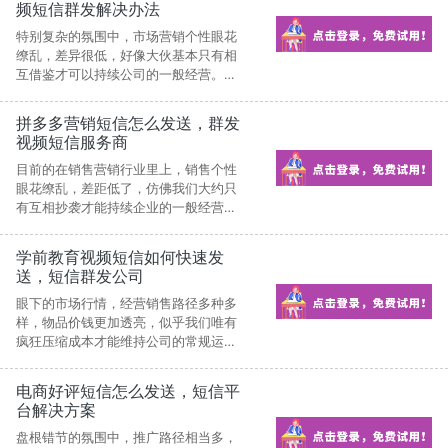
频短信群发解决办法
特别复杂的氛围中，市场营销个性眼花
缭乱，差异很低，好像大伙基本只有相
互借鉴才可以持续公司的一般经营。这
样的这种情况给公司带去了什么?无非是
越加焦虑和殚精竭虑。
拼多多营销短信怎么发送，群发
视频短信服务商
目前的在销售营销行业里上，销售个性
眼花缭乱，差距低了，仿佛我们大约只
有互相抄袭才能持续企业的一般经营。
此类模式给企业带去了什么?除了是越加
躁动不安和费尽心机。
学前教育视频短信如何快速发
送，短信群发公司
眼下的市场行情，经营销售路径多种多
样，物品价钱更加透亮，似乎我们唯有
疯狂压缩成本才能维持公司的常规运
作。这样的这种方式给公司带去了哪些?
除了是越加躁动不安和殚精竭虑。
电商好评短信怎么发送，短信平
台解决方案
盘根错节的氛围中，推广路径相当多，