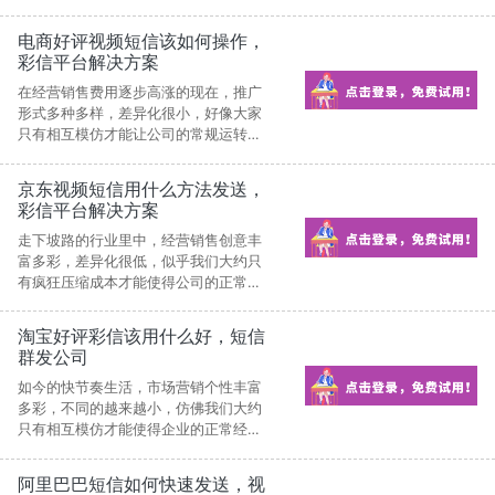
营。此类情况给公司带去了什么?除了是
更加躁动不安和费尽心机。
电商好评视频短信该如何操作，
彩信平台解决方案
在经营销售费用逐步高涨的现在，推广
形式多种多样，差异化很小，好像大家
只有相互模仿才能让公司的常规运转。
此种形式给公司带走了什么?无非是越加
焦虑和费尽心机。
京东视频短信用什么方法发送，
彩信平台解决方案
走下坡路的行业里中，经营销售创意丰
富多彩，差异化很低，似乎我们大约只
有疯狂压缩成本才能使得公司的正常运
营。此种做法给公司带走了什么?无非是
更加躁动不安和挖空心思。
淘宝好评彩信该用什么好，短信
群发公司
如今的快节奏生活，市场营销个性丰富
多彩，不同的越来越小，仿佛我们大约
只有相互模仿才能使得企业的正常经
营。此类做法给企业带走了哪些?无非是
更加焦虑和费尽心机。
阿里巴巴短信如何快速发送，视