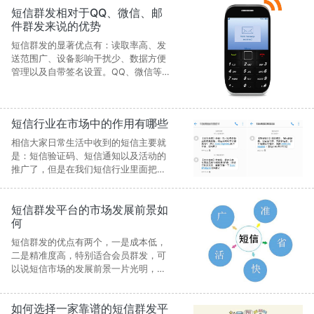
短信群发相对于QQ、微信、邮
件群发来说的优势
短信群发的显著优点有：读取率高、发
送范围广、设备影响干扰少、数据方便
管理以及自带签名设置。QQ、微信等的
优势就是二次曝光高，相对的成本也是
高一些。中昱维信下面给大家具体的介
绍短信群发的优势。
短信行业在市场中的作用有哪些
相信大家日常生活中收到的短信主要就
是：短信验证码、短信通知以及活动的
推广了，但是在我们短信行业里面把短
信分为了三部分：验证码短信、行业短
信以及会员短信通知和推广，中昱维信
短信群发平台的市场发展前景如
下面给大家详细的介绍短信行业在市场
何
中的作用。
短信群发的优点有两个，一是成本低，
二是精准度高，特别适合会员群发，可
以说短信市场的发展前景一片光明，但
是最近几年的诈骗短信很是让人头疼。
如何选择一家靠谱的短信群发平