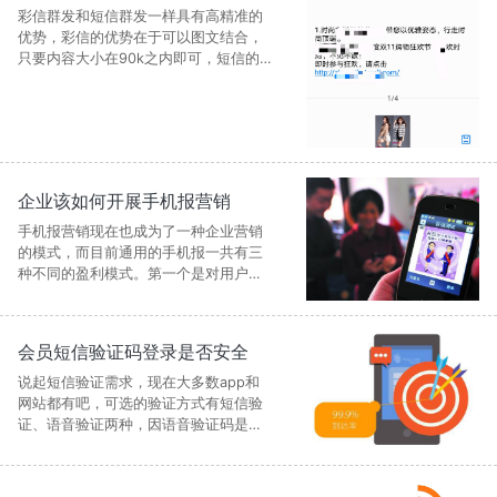
彩信群发和短信群发一样具有高精准的
优势，彩信的优势在于可以图文结合，
只要内容大小在90k之内即可，短信的
话是有字符限制，而且只能用文字叙
述，常用于验证码发送和会员短信通
知，下面中昱维信给大家介绍群发彩信
的几个特点。
企业该如何开展手机报营销
手机报营销现在也成为了一种企业营销
的模式，而目前通用的手机报一共有三
种不同的盈利模式。第一个是对用户收
取每月彩信手机报的订阅费，第二个是
对WAP网站浏览用户采取按时间计费的
手段来盈利
会员短信验证码登录是否安全
说起短信验证需求，现在大多数app和
网站都有吧，可选的验证方式有短信验
证、语音验证两种，因语音验证码是短
信验证码的升级，而且耗时较长又不方
便，所以现在大多数用户还是习惯使用
短信验证码。