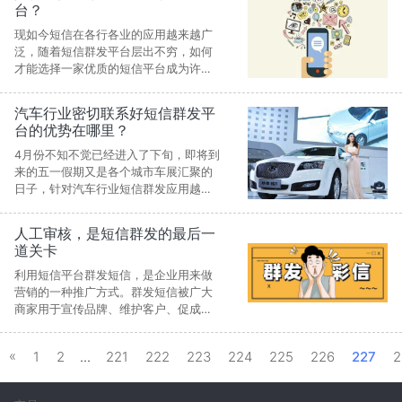
台？
现如今短信在各行各业的应用越来越广
泛，随着短信群发平台层出不穷，如何
才能选择一家优质的短信平台成为许多
营销经理都关注的一个热门问题。练就
一双火眼金睛并且心中有谱就不慌张
汽车行业密切联系好短信群发平
了，下面就为您介绍如何选择一家靠谱
台的优势在哪里？
的短信群发平台。
4月份不知不觉已经进入了下旬，即将到
来的五一假期又是各个城市车展汇聚的
日子，针对汽车行业短信群发应用越来
越普遍，所以展开了一番关于汽车行业
短信群发的话题讨论。
人工审核，是短信群发的最后一
道关卡
利用短信平台群发短信，是企业用来做
营销的一种推广方式。群发短信被广大
商家用于宣传品牌、维护客户、促成消
费等场景中，用来提高营收或维护用
户。因为性价比高，短信群发也屡屡被
«
1
2
...
221
222
223
224
225
226
227
2
不法分子利用，发送垃圾短信给用户。