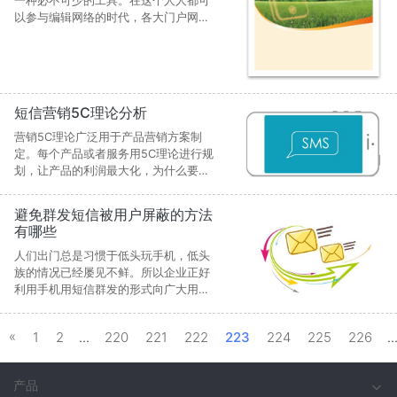
一种必不可少的工具。在这个人人都可
以参与编辑网络的时代，各大门户网站
与APP的使用与登录都会有验证码的参
与，看似不起眼的一串数字，不经意间
决定了我们生活中的方方面面，这无疑
为我们的安全又提供了一层保障。下面
让我们来了解一下短信验证码的作用。
短信营销5C理论分析
营销5C理论广泛用于产品营销方案制
定。每个产品或者服务用5C理论进行规
划，让产品的利润最大化，为什么要用
短信这个媒介进行5C理论的规划呢？下
面给你详细的说明一下。
避免群发短信被用户屏蔽的方法
有哪些
人们出门总是习惯于低头玩手机，低头
族的情况已经屡见不鲜。所以企业正好
利用手机用短信群发的形式向广大用户
传播一些营销短信，但这往往会被用户
屏蔽或者拉黑号码，要做到短信群发不
«
1
2
...
220
221
222
223
224
225
226
..
被屏蔽拉黑，这其实也有一些小技巧。
产品