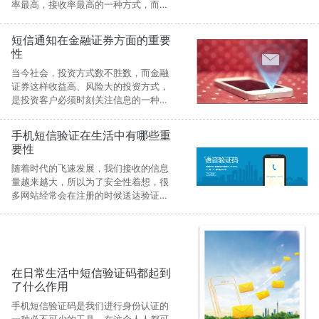
率最高，接收率最高的一种方式，而且
短信通知更是随时随地传播信息的首
选，所以几乎每个行业都需要短信通知
短信通知在金融证券方面的重要
这种业务，
性
当今社会，投资方式数不胜数，而金融
证券这样收益高、风险大的投资方式，
是投资客户必须时刻关注信息的一种投
资，所以如何高效的让顾客第一时间接
收到准确的信息是现下着重要考虑的事
手机短信验证在生活中有哪些重
情。
要性
随着时代的飞速发展，我们接收的信息
量越来越大，所以为了安全性着想，很
多网站经常会在注册的时候送达验证码
以达到核实注册人的身份是否真实的目
的，以此防止一些不法分子有机可乘，
日常生活中很多事情都需要通过发送短
信验证码而让用户“一对一”的私密信息
在日常生活中短信验证码都起到
了什么作用
手机短信验证码是我们进行身份认证的