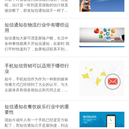
呢，估计是一听到是卖保险的估计就直
接挂断了，群发短信通知就不一样了，
不管客户买不买保险，但都会把信息看
完，而且现在人们也除了日常的保险，
短信通知在物流行业中有哪些运
用
短信通知大家可谓是家喻户晓，生活中
各种事情都离不开短信通知，在家时:我
们平时快递到了，如果电话联系不到本
人，就会放到代收点，然后发送短信给
顾客。在学校时:我们通常收到的都是短
手机短信营销可以适用于哪些行
信
业
如今，手机短信作为作为一种新的媒体
传播方式已经得到了大众的认可。与大
众媒体具有很多相似点和共同之处，在
这个人人都有手机的时代，无形之中拥
有了很多受众用户。
短信通知在餐饮娱乐行业中的重
要性
现如今成年人有一个手机已经是官方标
配了，而短信通知几乎是最快捷，到达