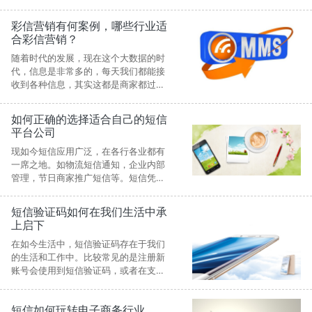
平台的应用是不一样的，所带来的效果
也是不相同的，但是短信平台的一个服
彩信营销有何案例，哪些行业适
务宗旨就是带来最优的服务，发挥最大
合彩信营销？
的效用。
随着时代的发展，现在这个大数据的时
代，信息是非常多的，每天我们都能接
收到各种信息，其实这都是商家都过短
信平台进行广告宣传的营销策略，所以
我们经常可以收到各大商家给我们发的
如何正确的选择适合自己的短信
彩信等短信，我们肯定会在无聊的时候
平台公司
查阅一下，来知道商家近期有什么活
动，那么大家平时都见过哪些彩信营销
现如今短信应用广泛，在各行各业都有
的事呢？
一席之地。如物流短信通知，企业内部
管理，节日商家推广短信等。短信凭借
着成本低，效率高等特点进入一些企业
家的视角中。但是如何选择一个专业且
短信验证码如何在我们生活中承
效果好的短信平台，这对于不了解这一
上启下
行业的人们来说是很困难的。
在如今生活中，短信验证码存在于我们
的生活和工作中。比较常见的是注册新
账号会使用到短信验证码，或者在支付
交易时会使用到验证码，用来验证身
份，是各项环节更安全，避免信息被盗
短信如何玩转电子商务行业
取。接下来为大家介绍短信验证码的好