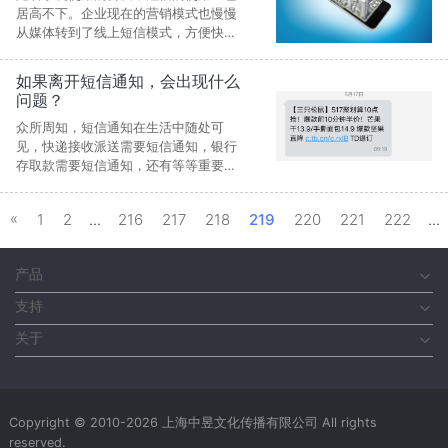
居高不下。企业现在的营销模式也慢慢
从媒体转到了线上短信模式，方便快捷
的生活就此慢慢开始。一种新的广告媒
体，手机短信营销脱颖而出，相对于传
如果离开短信通知，会出现什么
统的商业广告，推销方式，短信广告这
问题？
一新型商业媒体被誉为“最具有前景的媒
体”，短信广告将成为最具有魅力的广告
众所周知，短信通知在生活中随处可
载体，将改变着我们的生活。
见，快递接收派送需要短信通知，银行
存取款需要短信通知，还有等等重要的
大家必须需要接收的信息都需要短信通
知。
«
1
2
...
216
217
218
219
220
221
222
...
产品
支持
关于
Copyright © 2010-2026 上海中昱文化传播有限公司 All rights
reserved.