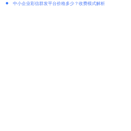
中小企业彩信群发平台价格多少？收费模式解析
彩信发送服务教程：企业如何高效发送彩信
企业营销的升级，彩信群发的优势和应用
营销季即将来临，视频短信助力企业促销引流
资讯搜索
推荐阅读
怎么群发短信，给客户一键群发短信方法
手机短信验证码有何用？作用有哪些？
详细介绍什么是0级短信、即显短信、霸屏短信和闪信
短信平台验证码发送失败的常见原因