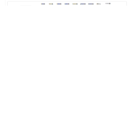
价格都是按照阶梯来的，充值越多价格越有优惠，按照
价格来看的话，彩信大约是短信的
3倍左右，按照效果来说
的，价格还行！特意设置低价套餐，就是为了给一些企业
“尝鲜”！发送效果反响比较好，那么后期可以多充值一些，
效果就算不如短信，那么损失也不大。
彩信的意外之喜
展开全文
彩信可以发送一些短信不能发送的行业，比如房产和教
育，目前普通彩信是只能支持
80kb以内的文件，也就是上面