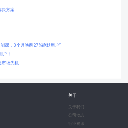
解决方案
技能课，3个月唤醒27%静默用户”
用户！
迷市场先机
关于
关于我们
公司动态
行业资讯