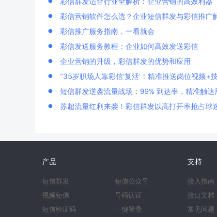
彩信群发适合行业全解析：企业营销的高效利器
彩信营销软件怎么选？企业短信群发与彩信推广
彩信推广服务指南，一看就会
彩信发送服务教程：企业如何高效发送彩信
企业营销的升级，彩信群发的优势和应用
“35岁职场人靠彩信‘复活’！精准推送岗位视频+
短信群发逆袭流量战场：99% 到达率，精准触达
苏超流量红利来袭！彩信群发以高打开率抢占球
产品
支持
短信群发
短信公众号
接入指南
视频短信
号码认证
接口文档
短信验证码
一键登录
常见问题