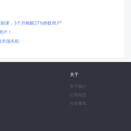
技能课，3个月唤醒27%静默用户”
用户！
迷市场先机
关于
关于我们
公司动态
行业资讯