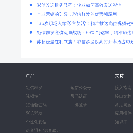
彩信发送服务教程：企业如何高效发送彩信
企业营销的升级，彩信群发的优势和应用
“35岁职场人靠彩信‘复活’！精准推送岗位视频+
短信群发逆袭流量战场：99% 到达率，精准触达
苏超流量红利来袭！彩信群发以高打开率抢占球
产品
支持
短信群发
短信公众号
接入指南
视频短信
号码认证
接口文档
短信验证码
一键登录
常见问题
彩信群发
应用插件
个性化彩信
知识库
语音通知/语音验证