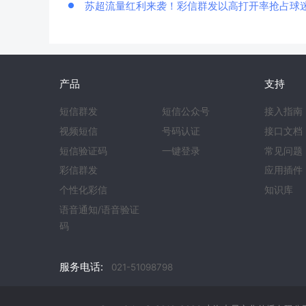
苏超流量红利来袭！彩信群发以高打开率抢占球
产品
支持
短信群发
短信公众号
接入指南
视频短信
号码认证
接口文档
短信验证码
一键登录
常见问题
彩信群发
应用插件
个性化彩信
知识库
语音通知/语音验证
码
服务电话:
021-51098798