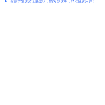
短信群发逆袭流量战场：99% 到达率，精准触达用户！
苏超流量红利来袭！彩信群发以高打开率抢占球迷市场先
机
资讯搜索
推荐阅读
怎么群发短信，给客户一键群发短信方法
手机短信验证码有何用？作用有哪些？
详细介绍什么是0级短信、即显短信、霸屏短信和闪信
短信平台验证码发送失败的常见原因
彩信群发软件价格是怎么定义的，发一条彩信大概多少钱
短信验证码是怎么收费的，价格是多少