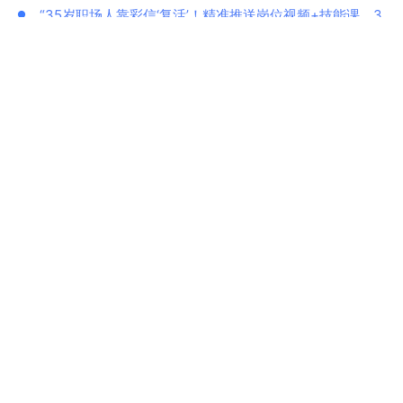
“35岁职场人靠彩信‘复活’！精准推送岗位视频+技能课，3
个月唤醒27%静默用户”
短信群发逆袭流量战场：99% 到达率，精准触达用户！
苏超流量红利来袭！彩信群发以高打开率抢占球迷市场先
机
资讯搜索
推荐阅读
怎么群发短信，给客户一键群发短信方法
手机短信验证码有何用？作用有哪些？
详细介绍什么是0级短信、即显短信、霸屏短信和闪信
短信平台验证码发送失败的常见原因