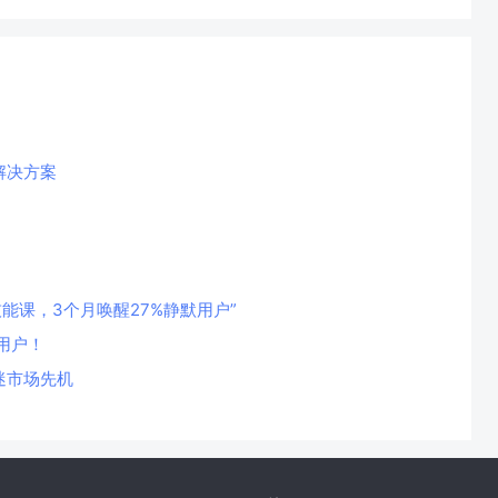
解决方案
技能课，3个月唤醒27%静默用户”
用户！
迷市场先机