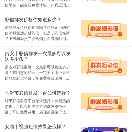
信平台，能在线免费体验，的真正消耗
的本钱。
彩信群发价格你知道多少？
彩信群发价格你知道吗？虽然企业的短
信消耗量远超过彩信，但是，彩信在新
品上市和会员二次营销方面有着独到的
优势，彩信群发价格在0.18元-0.12元/条
之间，按照充值阶梯收费。
吉安市彩信群发一次最多可以发
送多少条？
很多对彩信群发一次最多可以发送多少
条？有困惑的经理，一定要采用中昱维
信群发彩信平台，能免费在线试用，在
提高用户的用户价值和多次购买率维
度。
临沂市彩信群发平台如何选择？
​对于彩信群发平台如何选择？有疑惑的
老板，可以采用中昱维信群发彩信平
台，可以免费试用，展现的直接价值和
未知价值。
安顺市视频短信效果怎么样？