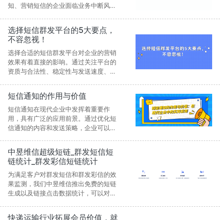
知、营销短信的企业面临业务中断风
险。作为曾经的华为云入驻短信服务
商，中昱维信熟悉其接口与场景，能提
选择短信群发平台的5大要点，
供API兼容、手机App、Web端等全链路
不容忽视！
短信解决方案，支持国内外多通道高可
用发送，并确保合规安全。通过快速迁
选择合适的短信群发平台对企业的营销
移方案，企业可在72小时内完成切换，
效果有着直接的影响。通过关注平台的
保障业务连续稳定运行。
资质与合法性、稳定性与发送速度、覆
盖范围与功能灵活性，以及价格透明与
售后服务，企业可以在众多平台中找到
短信通知的作用与价值
最适合自己业务需求的短信平台。
短信通知在现代企业中发挥着重要作
用，具有广泛的应用前景。通过优化短
信通知的内容和发送策略，企业可以进
一步提升用户体验和营销效果，实现可
持续发展
中昱维信超级短链_群发短信短
链统计_群发彩信短链统计
​为满足客户对群发短信和群发彩信的效
果监测，我们中昱维信推出免费的短链
生成以及链接点击数据统计，可以对群
发的短彩信进行效果追踪，也可以查看
点击的用户的数据情况。
快递运输行业拓展会员价值，就