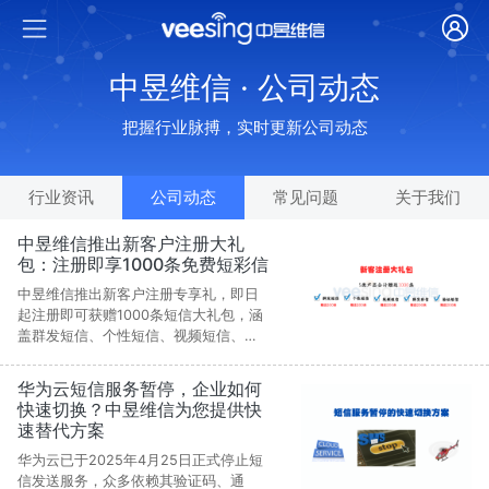
中昱维信 · 公司动态
把握行业脉搏，实时更新公司动态
行业资讯
公司动态
常见问题
关于我们
中昱维信推出新客户注册大礼
包：注册即享1000条免费短彩信
中昱维信推出新客户注册专享礼，即日
起注册即可获赠1000条短信大礼包，涵
盖群发短信、个性短信、视频短信、群
发彩信和验证码短信各200条。活动让
企业一次性体验全产品服务，满足营销
华为云短信服务暂停，企业如何
推广、安全验证与客户运营等多场景需
快速切换？中昱维信为您提供快
求。平台拥有15年行业经验与多重资质
速替代方案
认证，通信稳定合规，为企业打造高
效、便捷、全链路的沟通解决方案。
华为云已于2025年4月25日正式停止短
信发送服务，众多依赖其验证码、通